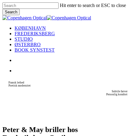
Skip
Hit enter to search or ESC to close
to
Search
main
Close
content
Search
search
Menu
KØBENHAVN
FREDERIKSBERG
STUDIO
ØSTERBRO
BOOK SYNSTEST
search
Menu
Fransk lethed
Poetisk modernitet
Subtile farver
Personlig komfort
Peter & May briller hos