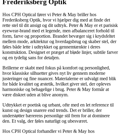
Frederiksberg Optik
Hos CPH Optical fører vi Peter & May briller hos
Frederiksberg Optik, hvor vi hjælper dig med at finde det
rette stel til dit ansigt og dit udtryk. Peter & May er et parisisk
eyewear-brand med et legende, men afbalanceret forhold til
form, farve og proportion. Brandet bevæger sig i krydsfeltet
mellem mode, arkitektur og hverdagsbrug og skaber stel, der
føles både lette i udtrykket og gennemtænkte i deres
konstruktion. Designet er præget af bløde linjer, subtile farver
og en tydelig sans for detaljen.
Brillerne er skabt med fokus på komfort og personlighed,
hvor klassiske silhuetter gives nyt liv gennem moderne
justeringer og fine nuancer. Materialerne er udvalgt med blik
for både kvalitet og æstetik, hvilket giver stel, der opleves
harmoniske og behagelige i brug. Peter & May formår at
være diskret uden at blive anonym.
Udtrykket er poetisk og urbant, ofte med en let reference til
kunst og design snarere end trends. Det er briller, der
understøtter bærerens personlige stil frem for at dominere
den. Et valg, der føles naturligt og ubesværet.
Hos CPH Optical forhandler vi Peter & May hos