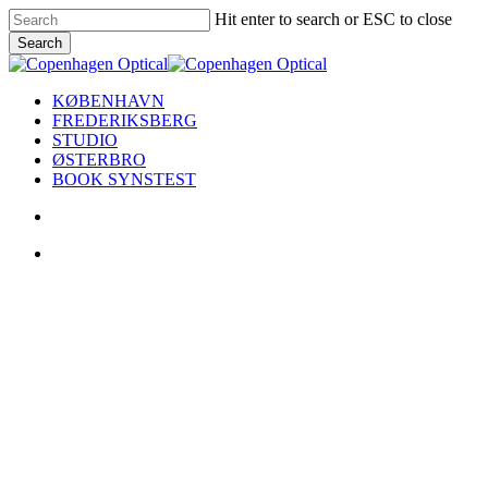
Skip
Hit enter to search or ESC to close
to
Search
main
Close
content
Search
search
Menu
KØBENHAVN
FREDERIKSBERG
STUDIO
ØSTERBRO
BOOK SYNSTEST
search
Menu