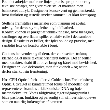
Brandet arbejder med rene linjer, præcise proportioner og
tekniske detaljer, der giver hvert stel et markant, men
balanceret udtryk. Designet er konsekvent og gennemtænkt,
hvor funktion og æstetik smelter sammen i et klart formsprog.
Stellene fremstilles i materialer som titanium og acetat,
udvalgt for deres styrke, lethed og holdbarhed.
Konstruktionen er præget af teknisk finesse, hvor hængsler,
samlinger og overflader spiller en aktiv rolle i det samlede
design. Resultatet er briller, der føles solide og præcise, men
samtidig lette og komfortable i brug.
Coblens henvender sig til dem, der værdsætter struktur,
klarhed og et mere teknisk orienteret udtryk. Det er briller
med karakter, skabt til at blive brugt og båret med bevidsthed.
Designet er ikke dekorativt, men funktionelt – og netop
derfor stærkt i sin fremtoning.
Hos CPH Optical forhandler vi Coblens hos Frederiksberg
Optik. Udvalget er kurateret med fokus på modeller, der
repræsenterer brandets arkitektoniske DNA og høje
materialekvalitet. Vores rådgivning tager udgangspunkt i
både pasform, funktion og personlig stil, så hvert stel opleves
som en naturlig forlængelse af bæreren.