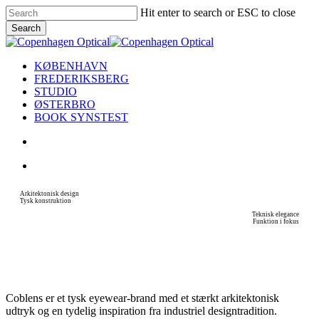
Skip
Hit enter to search or ESC to close
to
Search
main
Close
content
Search
search
Menu
KØBENHAVN
FREDERIKSBERG
STUDIO
ØSTERBRO
BOOK SYNSTEST
search
Menu
Arkitektonisk design
Tysk konstruktion
Teknisk elegance
Funktion i fokus
Coblens er et tysk eyewear-brand med et stærkt arkitektonisk
udtryk og en tydelig inspiration fra industriel designtradition.